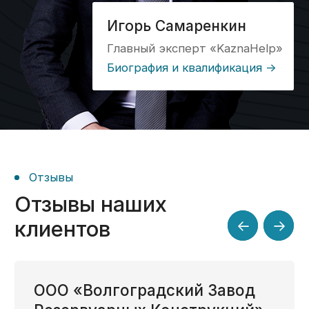
Открытие лицевого
счета, установка ПО,
получение аванса
Кейс №6
Консультация,
открытие ЛС,
формирование
платежей
Блог
Все о казначейском
счете — в наших статьях