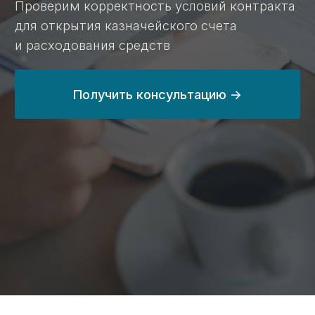
24 млрд ₽
с 2014 года
выведенных
занимаемся
средств
казначейским
по контрактам
сопровождением
в 2024 году
на 80%
100%
сэкономим вам
прозрачные цены
время при работе
на сайте без
с казначейским
скрытых услуг
счетом
и платежей