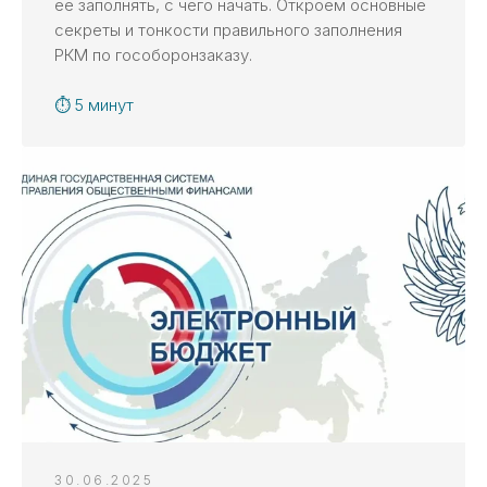
ее заполнять, с чего начать. Откроем основные
секреты и тонкости правильного заполнения
Контакты
РКМ по гособоронзаказу.
+7 (917) 887-95-50
⏱ 5 минут
info@kaznahelp.ru
Пн-Пт: 9:00 - 18:00
Сб-Вс: выходной
Заказать звонок
Наши публикации
в онлайн-изданиях
Услуги
30.06.2025