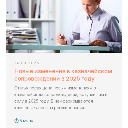
Получить консультацию ->
Задать вопрос
Если остались вопросы,
оставьте заявку
14.03.2025
на бесплатную
Новые изменения в казначейском
консультацию
сопровождении в 2025 году
Расскажем последовательность действий
Статья посвящена новым изменениям в
при работе с казначейским счетом
казначейском сопровождении, вступившим в
Согласуем перечень услуг
силу в 2025 году. В ней раскрываются
Сделаем бесплатный анализ контракта
ключевые аспекты регулирования.
на соответствие законодательству
⏱ 5 минут