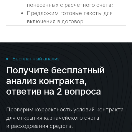
Преимущества
Почему услуги
казначейского
сопровождения доверяют
нам
Многолетняя
экспертиза с 2014 г.
Опираясь на опыт работы в госструктурах
и коммерческом секторе, мы видим задачи
со всех сторон и предлагаем самые
эффективные решения.
Все виды
контрактов