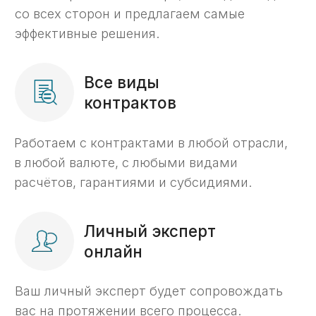
Как мы работаем
6 этапов комплексного
казначейского
сопровождения
Бесплатный анализ контракта
01
Проверим контракт на возможность
открытия счета и вывода средств.
Открытие счета
02
Откроем для вас казначейский счет;
Подготовим и доставим документы
в казначейство;
Согласуем с казначейством
и предоставим реквизиты вашего
счета.
Установка и настройка ГИИС
03