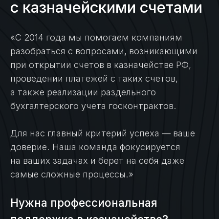
Кейсы
Кейсы по услугам
казначейского
сопровождения:
Кейс №1
Открытие
казначейского счета
и осуществление
платежей для
торгово-закупочной
компании
Кейс №2
Сопровождение
платежного
процесса