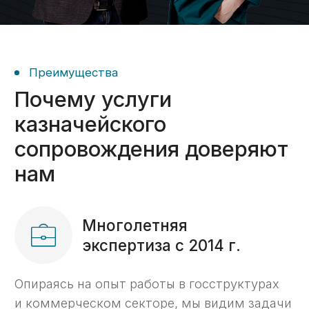
время при работе
с казначейским счетом
Прокрутите для
просмотра таблицы
С нашим
Услуга
Самостоятельно
сопровождением
Открытие
3 дня
2 недели
счета ->
Получение
2 дня
10 дней
ЭЦП ->
Установка
и настройка
2 часа
2 дня
ГИИС ЭБ ->
Проведение
5 дней
10 дней
платежей ->