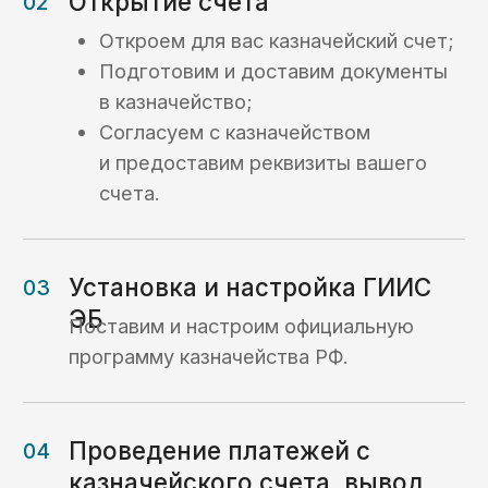
Нужна профессиональная
поддержка в казначействе?
Добро пожаловать в KaznaHelp!
Подробнее о компании KaznaHelp ->
Игорь Самаренкин
Главный эксперт «KaznaHelp»