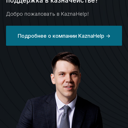
и раздельный учет
Кейс №3
Платежи
с казначейского
счета в рамках
казначейского
обеспечения
обязательств (КОО)
Кейс №4
Возврат потраченных
на гос контракт
средств
Кейс №5