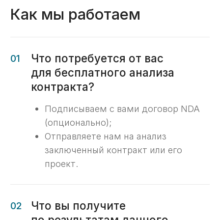
требованиям казначейства РФ;
Найдём ошибки, из-за которых
могут отказать в открытии лицевого
счёта;
Дадим чек-лист обязательных
условий с конкретными
рекомендациями;
Подскажем формулировки,
упрощающие согласование
«сведений об операциях с целевыми
средствами»;
Подскажем формулировки,
упрощающие возмещение расходов,
понесённых с расчётного счёта;
Предложим готовые тексты для
включения в договор.
Бесплатный анализ
Получите бесплатный