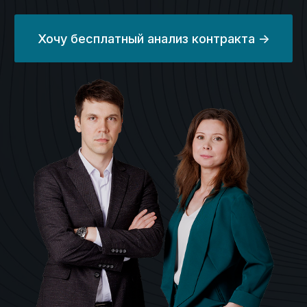
Работаем с контрактами в любой отрасли,
в любой валюте, с любыми видами
расчётов, гарантиями и субсидиями.
Личный эксперт
онлайн
Ваш личный эксперт будет сопровождать
вас на протяжении всего процесса.
Ваши данные
под защитой
Полная конфиденциальность при работе
со всеми заказчиками, начинаем работу
с подписания NDA.
Сроки
На
80%
сэкономим ваше