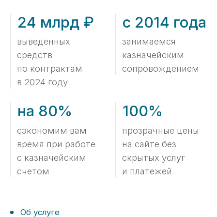
Об услуге
Как мы работаем
Что потребуется от вас
01
для бесплатного анализа
контракта?
Подписываем с вами договор NDA
(опционально);
Отправляете нам на анализ
заключенный контракт или его
проект.
Что вы получите
02
по результатам данного
анализа?
Проверим контракт на соответствие