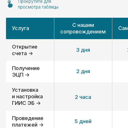
документы для соответствия
требованиям закона;
подготовим вас к проверкам.
Экономическое
06
сопровождение
Организуем систему учёта;
Подготовим необходимые
документы для соответствия
требованиям закона;
Подготовим вас к проверкам.
Требуется помощь
на конкретном этапе?
Не проблема — выбирайте
только нужные вам услуги.
Получить консультацию ->