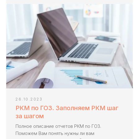
Получить консультацию ->
Перезвоним в течение 20 минут
Казначейское сопровождение
по всей России
Ольга Осипова
Ведущий эксперт «KaznaHelp»
26.10.2023
Биография и квалификация ->
РКМ по ГОЗ. Заполняем РКМ шаг
за шагом
Полное описание отчетов РКМ по ГОЗ.
Поможем Вам понять нужны ли вам