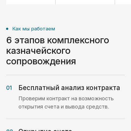
О компании
С 2014 года помогаем
предпринимателям
по всей России работать
с казначейскими счетами
«С 2014 года мы помогаем компаниям
разобраться с вопросами, возникающими
при открытии счетов в казначействе РФ,
проведении платежей с таких счетов,
а также реализации раздельного
бухгалтерского учета госконтрактов.
Для нас главный критерий успеха — ваше
доверие. Наша команда фокусируется
на ваших задачах и берет на себя даже
самые сложные процессы.»