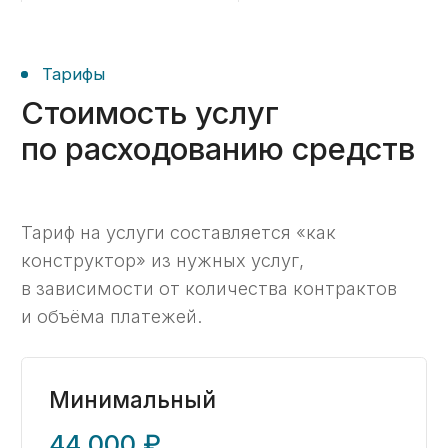
до 5 платежных поручений в мес.
Проверка пакета документов;
Работа с замечаниями
казначейства;
Формирование «Сведения об
операциях с целевыми
средствами»;
Консультационная помощь
по возникающим вопросам.
Заказать ->
Стандартный
86 000 ₽ / месяц
40 000 ₽ / месяц при оплате за 6 мес.
1 госконтракт
до 100 платежных поручений в мес.