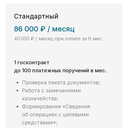
Проверка пакета документов;
Работа с замечаниями
казначейства;
Формирование «Сведения
об операциях с целевыми
средствами»;
Формирование маршрутной карты
по работе с казначейским счетом;
Консультационная помощь
по возникающим вопросам.
Заказать ->
Не можете разобраться,
какая услуга нужна?
Спросите у эксперта,
это бесплатно.