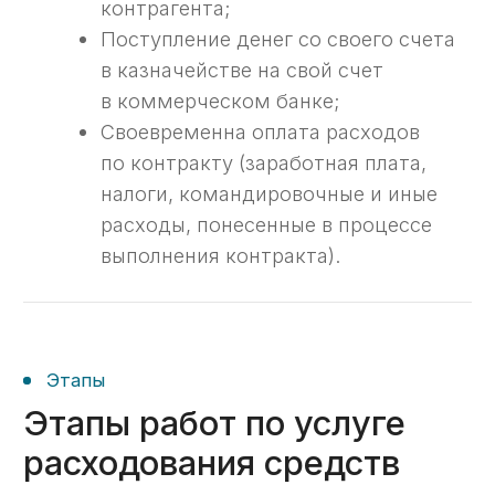
05
Контакт с казначеем
В случае если у сотрудника
казначейства появятся вопросы —
свяжемся с ним и ответим на них.
06
Платеж проведен
По регламенту платежи могут
рассматриваться сотрудником
казначейства до 5 дней, но как
правило процесс длится 1−2 дня
в зависимости от загруженности
казначея.