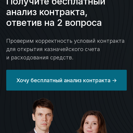
программу казначейства РФ.
Проведение платежей с
04
казначейского счета, вывод
средств
Проконсультируем по работе
счетов;
Подготовим необходимые
документы;
Сформируем платежные поручения;
Решим все вопросы с казначейством.
Настройка раздельного
05
бухгалтерского учета,
подготовка к проверкам
Организуем систему учёта;
Подготовим необходимые
документы для соответствия
требованиям закона;