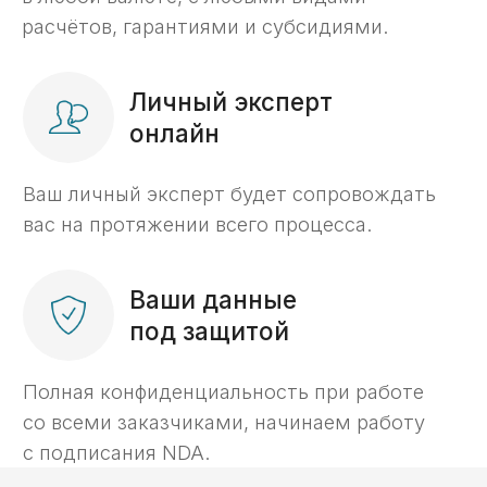
Нужна профессиональная
поддержка в казначействе?
Добро пожаловать в KaznaHelp!
Подробнее о компании KaznaHelp ->
Игорь Самаренкин
Главный эксперт «KaznaHelp»
Биография и квалификация ->