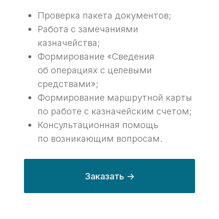
Что потребуется для
01
проведения платежей?
Установленное ПО «ГИИС
Электронный бюджет»
с настроенными правами;
Документ основание платежа
(договор с контрагентом);
Счет от контрагента, которому
хотите заплатить;
Закрывающие документы (акты,
УПД, КС, торг-12, счета фактуры
и тд);
Invoice (при валютных операциях).
Результат оказания услуги
02
Поступление денег на счет
контрагента;
Поступление денег со своего счета
в казначействе на свой счет