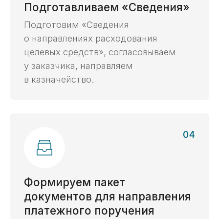
Преимущества
Почему услуги
казначейского
сопровождения доверяют
нам
Многолетняя
экспертиза с 2014 г.
Опираясь на опыт работы в госструктурах
и коммерческом секторе, мы видим задачи
со всех сторон и предлагаем самые
эффективные решения.
Все виды
контрактов
Работаем с контрактами в любой отрасли,
в любой валюте, с любыми видами