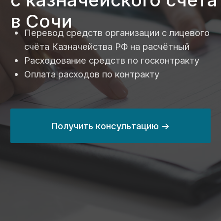
Получить консультацию ->
24 млрд ₽
с 2014 года
выведенных
занимаемся
средств
казначейским
по контрактам
сопровождением
в 2024 году
на 80%
100%
сэкономим вам
прозрачные цены