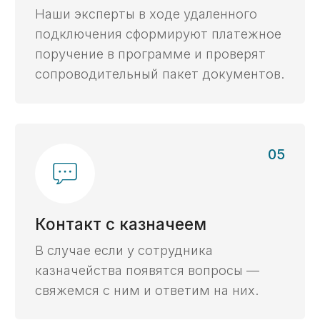
расчётов, гарантиями и субсидиями.
Личный эксперт
онлайн
Ваш личный эксперт будет сопровождать
вас на протяжении всего процесса.
Ваши данные
под защитой
Полная конфиденциальность при работе
со всеми заказчиками, начинаем работу
с подписания NDA.
Сроки
На
80%
сэкономим ваше
время при работе
с казначейским счетом