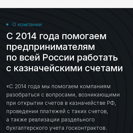
Возврат потраченных
на гос контракт
средств
Кейс №5
Открытие лицевого
счета, установка ПО,
получение аванса
Кейс №6
Консультация,
открытие ЛС,
формирование
платежей