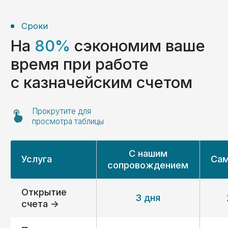
Отзывы
Отзывы наших
клиентов
ООО «Волгоградский Завод
Резервуарных Конструкций»
Расходование средств (ОБС счет)
Раздельный бухгалтерский учет