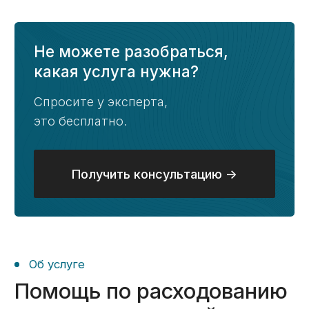
в коммерческом банке;
Своевременна оплата расходов
по контракту (заработная плата,
налоги, командировочные и иные
расходы, понесенные в процессе
выполнения контракта).
Этапы
Этапы работ по услуге
расходования средств
с нами:
01
Бесплатный анализ контракта
Изучим ваш государственный
контракт, определим возможные