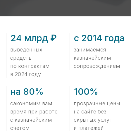
время при работе
на сайте без
с казначейским
скрытых услуг
счетом
и платежей
Тарифы
Стоимость услуг
по расходованию средств
Тариф на услуги составляется «‎как
конструктор» из нужных услуг,
в зависимости от количества контрактов
и объёма платежей.
Минимальный
44 000 ₽
1 госконтракт