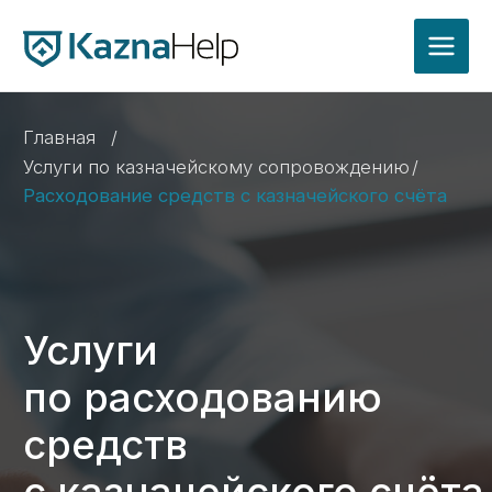
Главная
/
Услуги по казначейскому сопровождению
/
Расходование средств с казначейского счёта
Услуги
по расходованию
средств
с казначейского счёта
в Сочи
Перевод средств организации с лицевого
счёта Казначейства РФ на расчётный
Расходование средств по госконтракту
Оплата расходов по контракту