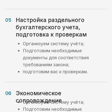
Кейсы
Кейсы по услугам
казначейского
сопровождения:
Кейс №1
Открытие
казначейского счета
и осуществление
платежей для
торгово-закупочной
компании