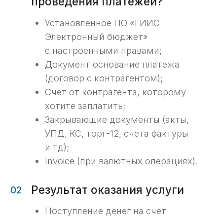
Подготавливаем «Сведения»
Подготовим «Сведения
о направлениях расходования
целевых средств», согласовываем
у заказчика, направляем
в казначейство.
04
Формируем пакет
документов для направления
платежного поручения
Наши эксперты в ходе удаленного
подключения сформируют платежное
поручение в программе и проверят
сопроводительный пакет документов.