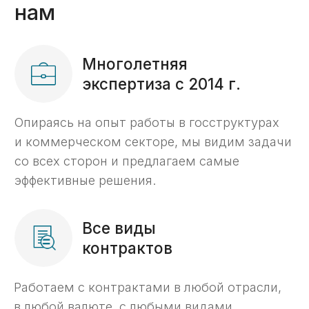
О компании
С 2014 года помогаем
предпринимателям
по всей России работать
с казначейскими счетами
«С 2014 года мы помогаем компаниям
разобраться с вопросами, возникающими
при открытии счетов в казначействе РФ,
проведении платежей с таких счетов,
а также реализации раздельного
бухгалтерского учета госконтрактов.
Для нас главный критерий успеха — ваше
доверие. Наша команда фокусируется
на ваших задачах и берет на себя даже
самые сложные процессы.»