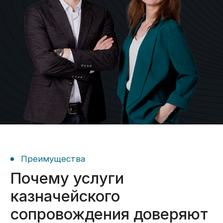
подготовим вас к проверкам.
Экономическое
06
сопровождение
Организуем систему учёта;
Подготовим необходимые
документы для соответствия
требованиям закона;
Подготовим вас к проверкам.
Требуется помощь
на конкретном этапе?
Не проблема — выбирайте
только нужные вам услуги.
Получить консультацию ->