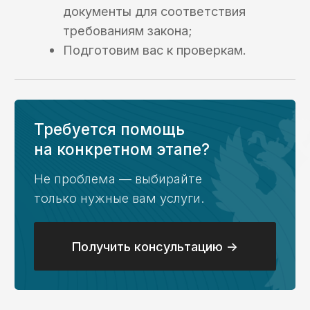
Кейс №2
Сопровождение
платежного
процесса
и раздельный учет
Кейс №3
Платежи
с казначейского
счета в рамках
казначейского
обеспечения
обязательств (КОО)
Кейс №4