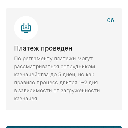
Прокрутите для
просмотра таблицы
С нашим
Услуга
Самостоятельно
сопровождением
Открытие
3 дня
2 недели
счета ->
Получение
2 дня
10 дней
ЭЦП ->
Установка
и настройка
2 часа
2 дня
ГИИС ЭБ ->
Проведение
5 дней
10 дней
платежей ->
Как мы работаем
6 этапов комплексного