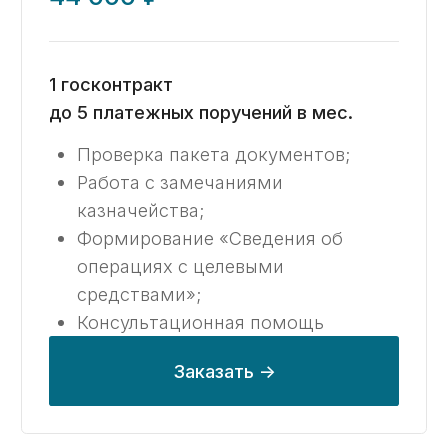
Проверка пакета документов;
Работа с замечаниями
казначейства;
Формирование «Сведения
об операциях с целевыми
средствами»;
Формирование маршрутной карты
по работе с казначейским счетом;
Консультационная помощь
по возникающим вопросам.
Заказать ->
Расширенный
136 000 ₽ / месяц
78 000 ₽ / месяц при оплате за 6 мес.
125 000 ₽ / месяц при оплате за 6 мес.
1 госконтракт
до 200 платежных поручений в мес