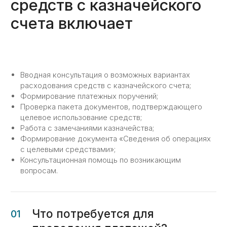
варианты проведения платежей,
а также ограничения наложенные
контрактом сверх наложенных
законодательством.
Вводная консультация о возможных вариантах
02
расходования средств с казначейского счета;
Формирование платежных поручений;
Проверка пакета документов, подтверждающего
Вводная консультация
целевое использование средств;
Объясним как работают счета
Работа с замечаниями казначейства;
в казначействе, какие варианты
Формирование документа «Сведения об операциях
оплаты существуют, совместно
с целевыми средствами»;
подберем более подходящий вам.
Консультационная помощь по возникающим
вопросам.
03